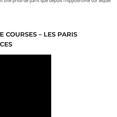
t une prise de paris que depuis l’hippodrome sur lequel
E COURSES – LES PARIS
UCES