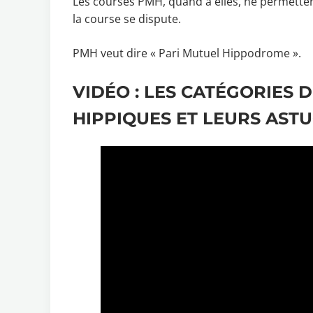
Les courses PMH, quand à elles, ne permetten
la course se dispute.
PMH veut dire « Pari Mutuel Hippodrome ».
VIDÉO : LES CATÉGORIES D
HIPPIQUES ET LEURS AST