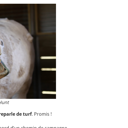
Hunt
reparle de turf
. Promis !