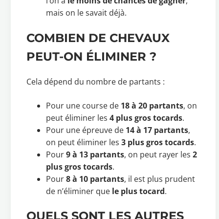
l’on a
le moins de chances de gagner
,
mais on le savait déjà.
COMBIEN DE CHEVAUX
PEUT-ON ÉLIMINER ?
Cela dépend du nombre de partants :
Pour une course de
18 à 20 partants
, on
peut éliminer les
4 plus gros tocards
.
Pour une épreuve de
14 à 17 partants
,
on peut éliminer les
3 plus gros tocards
.
Pour
9 à 13 partants
, on peut rayer les
2
plus gros tocards
.
Pour
8 à 10 partants
, il est plus prudent
de n’éliminer que
le plus tocard
.
QUELS SONT LES AUTRES