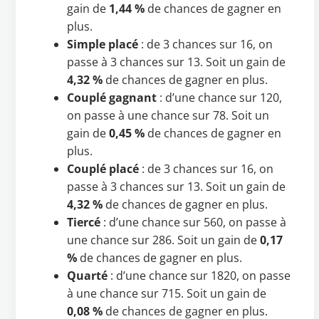
gain de
1,44 %
de chances de gagner en
plus.
Simple placé
: de 3 chances sur 16, on
passe à 3 chances sur 13. Soit un gain de
4,32 %
de chances de gagner en plus.
Couplé gagnant
: d’une chance sur 120,
on passe à une chance sur 78. Soit un
gain de
0,45 %
de chances de gagner en
plus.
Couplé placé
: de 3 chances sur 16, on
passe à 3 chances sur 13. Soit un gain de
4,32 %
de chances de gagner en plus.
Tiercé
: d’une chance sur 560, on passe à
une chance sur 286. Soit un gain de
0,17
%
de chances de gagner en plus.
Quarté
: d’une chance sur 1820, on passe
à une chance sur 715. Soit un gain de
0,08 %
de chances de gagner en plus.