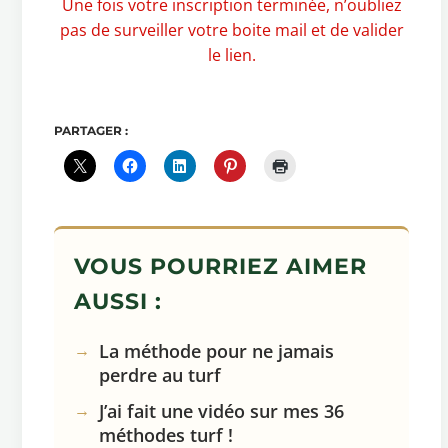
Une fois votre inscription terminée, n’oubliez
pas de surveiller votre boite mail et de valider
le lien.
PARTAGER :
VOUS POURRIEZ AIMER
AUSSI :
La méthode pour ne jamais
perdre au turf
J’ai fait une vidéo sur mes 36
méthodes turf !