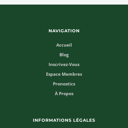
NAVIGATION
Accueil
Blog
Inscrivez-Vous
Espace Membres
Pronostics
À Propos
INFORMATIONS LÉGALES