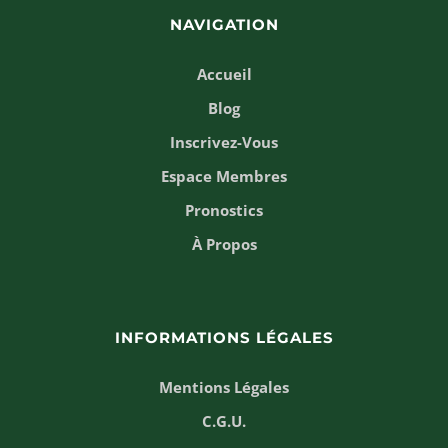
NAVIGATION
Accueil
Blog
Inscrivez-Vous
Espace Membres
Pronostics
À Propos
INFORMATIONS LÉGALES
Mentions Légales
C.G.U.