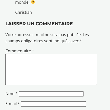
monde.
Christian
LAISSER UN COMMENTAIRE
Votre adresse e-mail ne sera pas publiée.
Les
champs obligatoires sont indiqués avec
*
Commentaire
*
Nom
*
E-mail
*