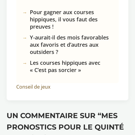
Pour gagner aux courses
hippiques, il vous faut des
preuves !
Y-aurait-il des mois favorables
aux favoris et d’autres aux
outsiders ?
Les courses hippiques avec
« C’est pas sorcier »
Conseil de jeux
UN COMMENTAIRE SUR “MES
PRONOSTICS POUR LE QUINTÉ