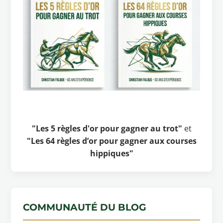
"Les 5 règles d'or pour gagner au trot"
et
"Les 64 règles d’or pour gagner aux courses
hippiques"
COMMUNAUTÉ DU BLOG