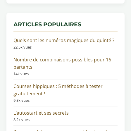
ARTICLES POPULAIRES
Quels sont les numéros magiques du quinté ?
22.5k vues
Nombre de combinaisons possibles pour 16
partants
14k vues
Courses hippiques : 5 méthodes à tester
gratuitement !
9.8k vues
L’autostart et ses secrets
8.2k vues