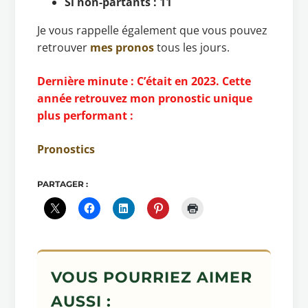
Si non-partants :
11
Je vous rappelle également que vous pouvez
retrouver
mes pronos
tous les jours.
Dernière minute : C’était en 2023. Cette
année retrouvez mon pronostic unique
plus performant :
Pronostics
PARTAGER :
VOUS POURRIEZ AIMER
AUSSI :