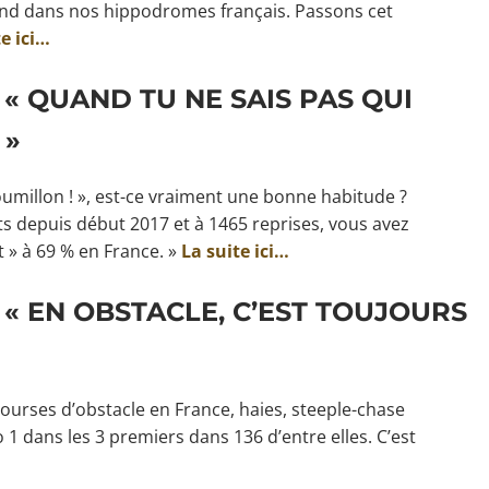
tend dans nos hippodromes français. Passons cet
te ici…
 « QUAND TU NE SAIS PAS QUI
 »
oumillon ! », est-ce vraiment une bonne habitude ?
ts depuis début 2017 et à 1465 reprises, vous avez
t » à 69 % en France. »
La suite ici…
 « EN OBSTACLE, C’EST TOUJOURS
courses d’obstacle en France, haies, steeple-chase
1 dans les 3 premiers dans 136 d’entre elles. C’est