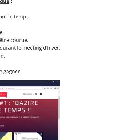
i que
:
out le temps.
e.
être courue.
 durant le meeting d’hiver.
rd.
de gagner.