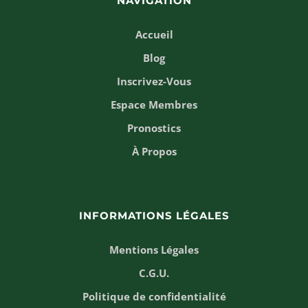
NAVIGATION
Accueil
Blog
Inscrivez-Vous
Espace Membres
Pronostics
À Propos
INFORMATIONS LÉGALES
Mentions Légales
C.G.U.
Politique de confidentialité