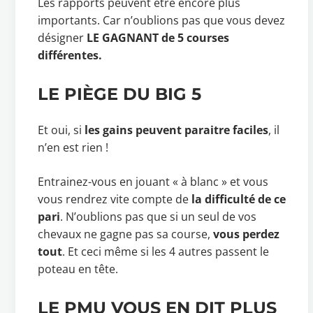
Les rapports peuvent être encore plus
importants. Car n’oublions pas que vous devez
désigner
LE GAGNANT de 5 courses
différentes.
LE PIÈGE DU BIG 5
Et oui, si
les gains peuvent paraitre faciles
, il
n’en est rien !
Entrainez-vous en jouant « à blanc » et vous
vous rendrez vite compte de
la difficulté de ce
pari
. N’oublions pas que si un seul de vos
chevaux ne gagne pas sa course,
vous perdez
tout
. Et ceci même si les 4 autres passent le
poteau en tête.
LE PMU VOUS EN DIT PLUS