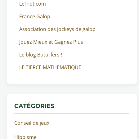
LeTrot.com
France Galop
Association des jockeys de galop
Jouez Mieux et Gagnez Plus !
Le blog Boturfers !
LE TIERCE MATHEMATIQUE
CATÉGORIES
Conseil de jeux
Hippisme