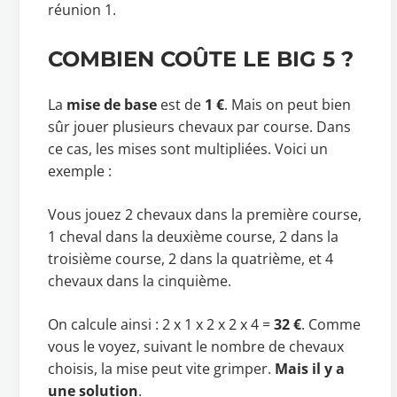
réunion 1.
COMBIEN COÛTE LE BIG 5 ?
La
mise de base
est de
1 €
. Mais on peut bien
sûr jouer plusieurs chevaux par course. Dans
ce cas, les mises sont multipliées. Voici un
exemple :
Vous jouez 2 chevaux dans la première course,
1 cheval dans la deuxième course, 2 dans la
troisième course, 2 dans la quatrième, et 4
chevaux dans la cinquième.
On calcule ainsi : 2 x 1 x 2 x 2 x 4 =
32 €
. Comme
vous le voyez, suivant le nombre de chevaux
choisis, la mise peut vite grimper.
Mais il y a
une solution
.