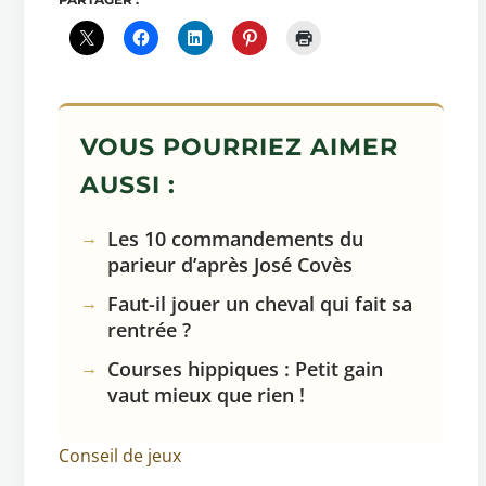
VOUS POURRIEZ AIMER
AUSSI :
Les 10 commandements du
parieur d’après José Covès
Faut-il jouer un cheval qui fait sa
rentrée ?
Courses hippiques : Petit gain
vaut mieux que rien !
Conseil de jeux