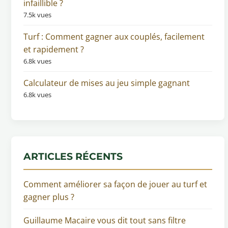
infaillible ?
7.5k vues
Turf : Comment gagner aux couplés, facilement
et rapidement ?
6.8k vues
Calculateur de mises au jeu simple gagnant
6.8k vues
ARTICLES RÉCENTS
Comment améliorer sa façon de jouer au turf et
gagner plus ?
Guillaume Macaire vous dit tout sans filtre