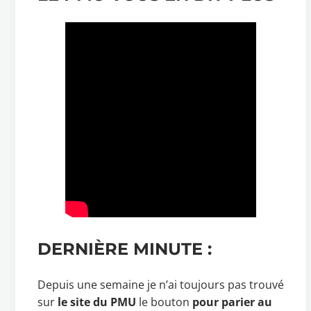
DERNIÈRE MINUTE :
Depuis une semaine je n’ai toujours pas trouvé
sur
le site du PMU
le bouton
pour parier au