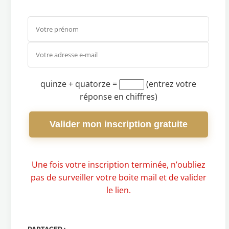
quinze + quatorze
=
(entrez votre
réponse en chiffres)
Valider mon inscription gratuite
Une fois votre inscription terminée, n’oubliez
pas de surveiller votre boite mail et de valider
le lien.
PARTAGER :