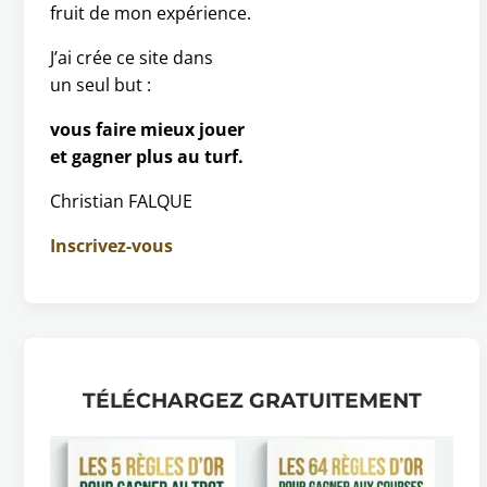
fruit de mon expérience.
J’ai crée ce site dans
un seul but :
vous faire mieux jouer
et gagner plus au turf.
Christian FALQUE
Inscrivez-vous
TÉLÉCHARGEZ GRATUITEMENT