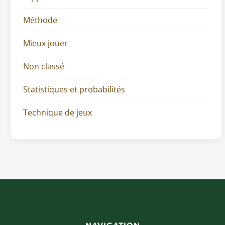
Méthode
Mieux jouer
Non classé
Statistiques et probabilités
Technique de jeux