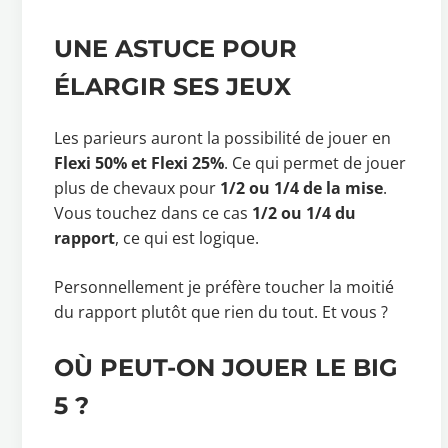
UNE ASTUCE POUR
ÉLARGIR SES JEUX
Les parieurs auront la possibilité de jouer en
Flexi 50% et Flexi 25%
. Ce qui permet de jouer
plus de chevaux pour
1/2 ou 1/4 de la mise
.
Vous touchez dans ce cas
1/2 ou 1/4 du
rapport
, ce qui est logique.
Personnellement je préfère toucher la moitié
du rapport plutôt que rien du tout. Et vous ?
OÙ PEUT-ON JOUER LE BIG
5 ?