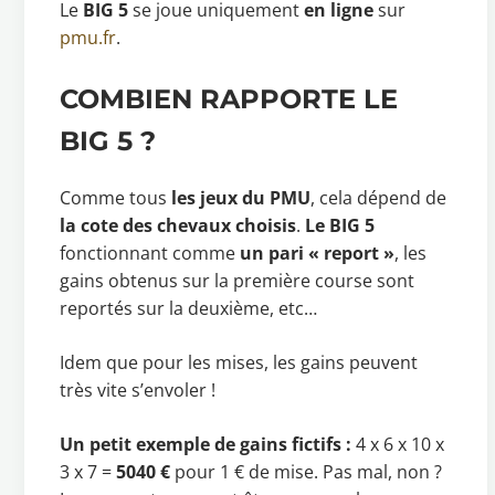
Le
BIG 5
se joue uniquement
en ligne
sur
pmu.fr
.
COMBIEN RAPPORTE LE
BIG 5 ?
Comme tous
les jeux du PMU
, cela dépend de
la cote des chevaux choisis
.
Le BIG 5
fonctionnant comme
un pari « report »
, les
gains obtenus sur la première course sont
reportés sur la deuxième, etc…
Idem que pour les mises, les gains peuvent
très vite s’envoler !
Un petit exemple de gains fictifs :
4 x 6 x 10 x
3 x 7 =
5040 €
pour 1 € de mise. Pas mal, non ?