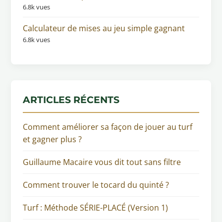
6.8k vues
Calculateur de mises au jeu simple gagnant
6.8k vues
ARTICLES RÉCENTS
Comment améliorer sa façon de jouer au turf
et gagner plus ?
Guillaume Macaire vous dit tout sans filtre
Comment trouver le tocard du quinté ?
Turf : Méthode SÉRIE-PLACÉ (Version 1)