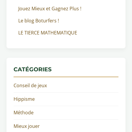
Jouez Mieux et Gagnez Plus !
Le blog Boturfers !
LE TIERCE MATHEMATIQUE
CATÉGORIES
Conseil de jeux
Hippisme
Méthode
Mieux jouer