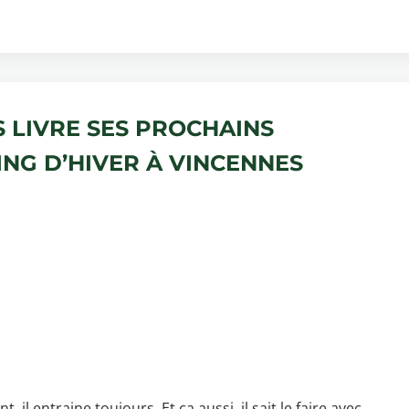
S LIVRE SES PROCHAINS
NG D’HIVER À VINCENNES
l entraine toujours. Et ça aussi, il sait le faire avec